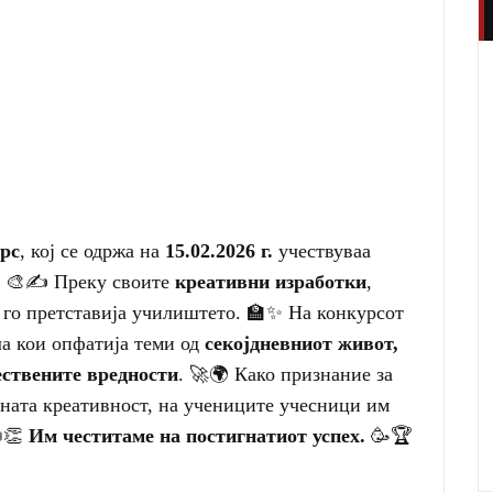
рс
, кој се одржа на
15.02.2026 г.
учествуваа
. 🎨✍️ Преку своите
креативни изработки
,
го претставија училиштето. 🏫✨ На конкурсот
ла кои опфатија теми од
секојдневниот живот,
ствените вредности
. 🚀🌍 Како признание за
ната креативност, на учениците учесници им
📜👏
Им честитаме на постигнатиот успех.
🥳🏆