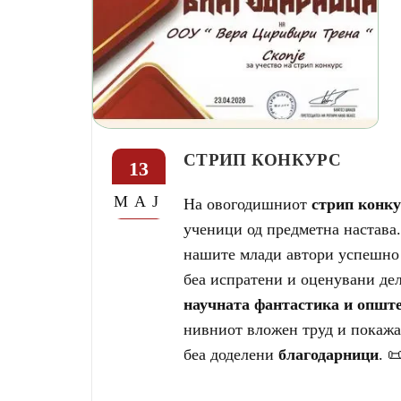
СТРИП КОНКУРС
13
МАЈ
На овогодишниот
стрип конку
ученици од предметна настава
нашите млади автори успешно 
беа испратени и оценувани де
научната фантастика и опште
нивниот вложен труд и покажа
беа доделени
благодарници
. 