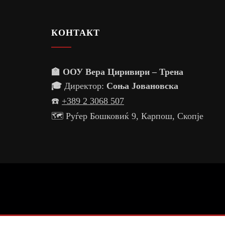
 СО SLOW
КОНТАКТ
🏫 ООУ Вера Циривири – Трена
🎓
Директор:
Соња Јовановска
☎️
+389 2 3068 507
🗺️ Руѓер Бошковиќ 9, Карпош, Скопје