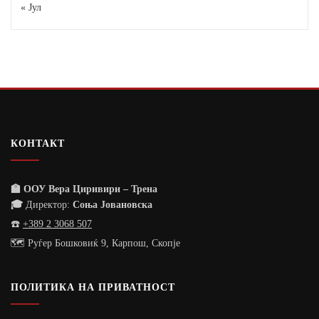
« Јул
КОНТАКТ
🏫 ООУ Вера Циривири – Трена
🎓
Директор:
Соња Јовановска
☎️
+389 2 3068 507
🗺️ Руѓер Бошковиќ 9, Карпош, Скопје
ПОЛИТИКА НА ПРИВАТНОСТ