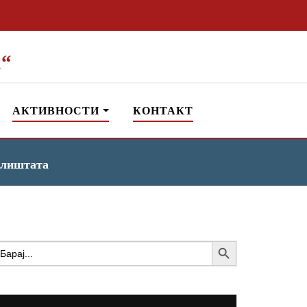
“
АКТИВНОСТИ
КОНТАКТ
чилиштата
Search Button
earch
or: