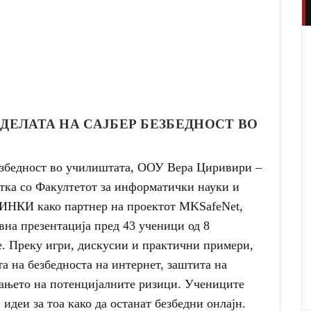
ДЕЛАТА НА САЈБЕР БЕЗБЕДНОСТ ВО
безбедност во училиштата, ООУ Вера Циривири –
тка со Факултетот за информатички науки и
ФИНКИ како партнер на проектот MKSafeNet,
вна презентација пред 43 ученици од 8
. Преку игри, дискусии и практични примери,
та на безбедноста на интернет, заштита на
ањето на потенцијалните ризици. Учениците
деи за тоа како да останат безбедни онлајн.