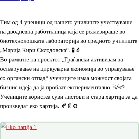
Тим од 4 ученици од нашето училиште учествуваше
на дводневна работилница која се реализираше во
биотехнолошката лабораторија во средното училиште
„Марија Кири Склодовска“. 🧪🔬
Во рамките на проектот „Граѓански активизам за
остварување на циркуларна економија во управување
со органски отпад“ учениците имаа можност својата
бизнис идеја да ја пробаат експериментално. 💡🌱
Учениците користеа суви листови и стара хартија за да
произведат еко хартија. 🍂📄♻️