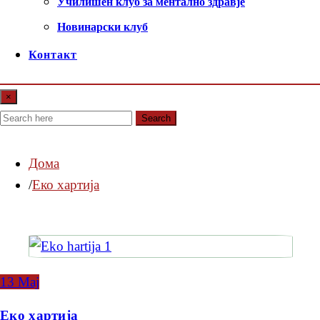
Училишен клуб за ментално здравје
Новинарски клуб
Контакт
×
Search
Дома
Еко хартија
13
Мај
Еко хартија