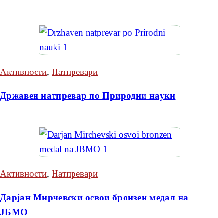
Активности
,
Натпревари
Државен натпревар по Природни науки
Активности
,
Натпревари
Дарјан Мирчевски освои бронзен медал на
ЈБМО