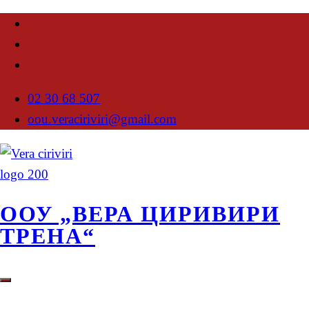
02 30 68 507
oou.veraciriviri@gmail.com
ООУ „ВЕРА ЦИРИВИРИ
ТРЕНА“