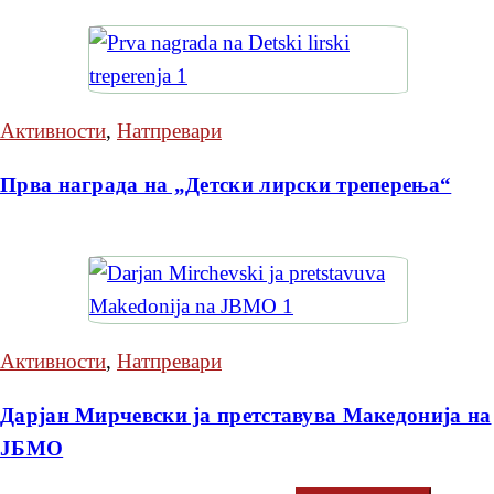
Активности
,
Натпревари
Прва награда на „Детски лирски треперења“
Активности
,
Натпревари
Дарјан Мирчевски ја претставува Македонија на
ЈБМО