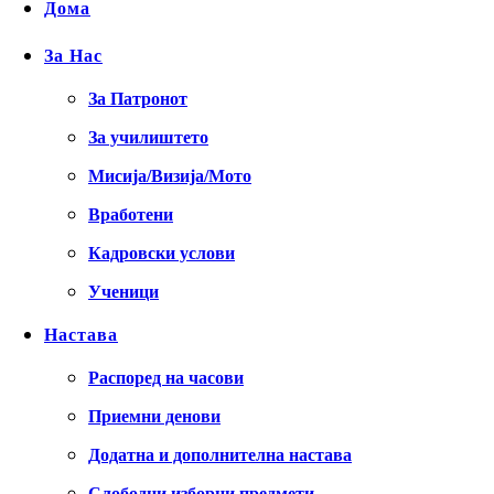
Дома
За Нас
За Патронот
За училиштето
Мисија/Визија/Мото
Вработени
Кадровски услови
Ученици
Настава
Распоред на часови
Приемни денови
Додатна и дополнителна настава
Слободни изборни предмети