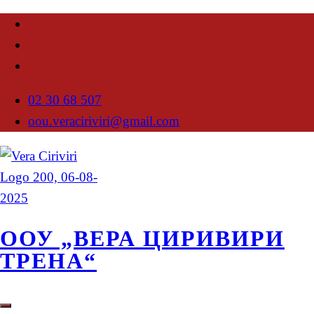
02 30 68 507
oou.veraciriviri@gmail.com
ООУ „ВЕРА ЦИРИВИРИ
ТРЕНА“