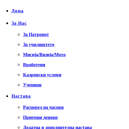
Дома
За Нас
За Патронот
За училиштето
Мисија/Визија/Мото
Вработени
Кадровски услови
Ученици
Настава
Распоред на часови
Приемни денови
Додатна и дополнителна настава