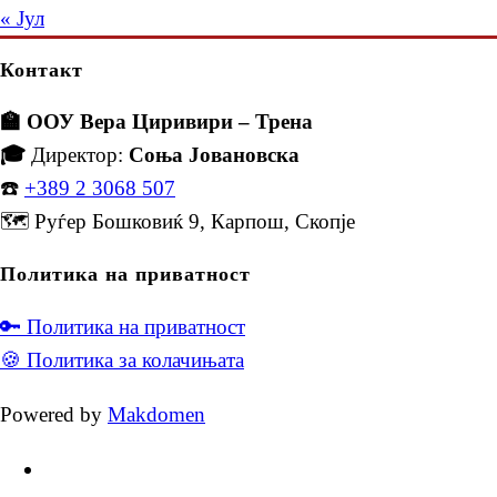
« Јул
Контакт
🏫 ООУ Вера Циривири – Трена
🎓
Директор:
Соња Јовановска
☎️
+389 2 3068 507
🗺️ Руѓер Бошковиќ 9, Карпош, Скопје
Политика на приватност
🔑 Политика на приватност
🍪 Политика за колачињата
Powered by
Makdomen