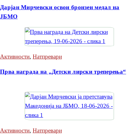
Дарјан Мирчевски освои бронзен медал на
ЈБМО
Активности
,
Натпревари
Прва награда на „Детски лирски треперења“
Активности
,
Натпревари