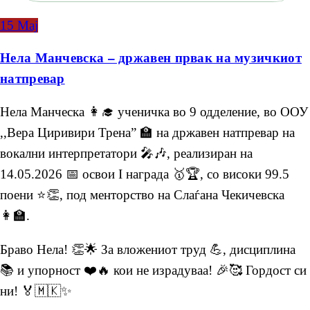
15
Мај
Нела Манчевска – државен првак на музичкиот
натпревар
Нела Манческа 👩‍🎓 ученичка во 9 одделение, во ООУ
,,Вера Циривири Трена” 🏫 на државен натпревар на
вокални интерпретатори 🎤🎶, реализиран на
14.05.2026 📅 освои I награда 🥇🏆, со високи 99.5
поени ⭐👏, под менторство на Слаѓана Чекичевска
👩‍🏫.
Браво Нела! 👏🌟 За вложениот труд 💪, дисциплина
📚 и упорност ❤️🔥 кои не израдуваа! 🎉🥰 Гордост си
ни! 🏅🇲🇰✨