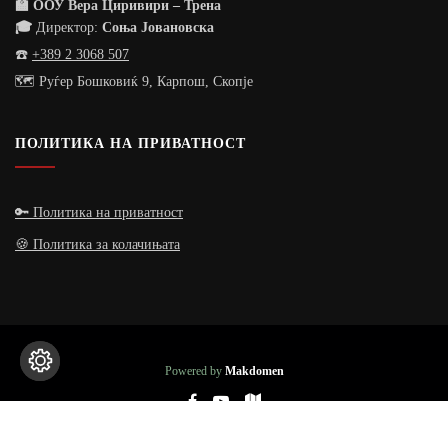
🏫 ООУ Вера Циривири – Трена
🎓
Директор:
Соња Јовановска
☎️
+389 2 3068 507
🗺️ Руѓер Бошковиќ 9, Карпош, Скопје
ПОЛИТИКА НА ПРИВАТНОСТ
🔑 Политика на приватност
🍪 Политика за колачињата
Powered by
Makdomen