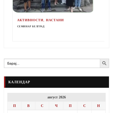
,
АКТИВНОСТИ
НАСТАНИ
СЕМИНАР БЕЛГРАД
Search Button
Search
for:
КАЛЕНДАР
август 2026
П
В
С
Ч
П
С
Н