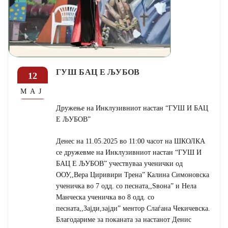
ГУШ БАЦ Е ЉУБОВ
12
МАЈ
Дружење на Инклузивниот настан “ГУШ И БАЦ
Е ЉУБОВ”
Денес на 11.05.2025 во 11:00 часот на ШКОЛКА
се дружевме на Инклузивниот настан “ГУШ И
БАЦ Е ЉУБОВ” учествуваа ученички од
ООУ,,Вера Циривири Трена” Калина Симоновска
ученичка во 7 одд. со песната,,Ѕвона” и Нела
Манческа ученичка во 8 одд. со
песната,,Зајди,зајди” ментор Слаѓана Чекичевска.
Благодариме за поканата за настанот Денис