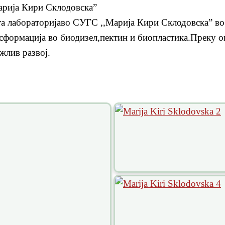
арија Кири Склодовска”
та лабораторијаво СУГС ,,Марија Кири Склодовска” во
нсформација во биодизел,пектин и биопластика.Преку о
жлив развој.