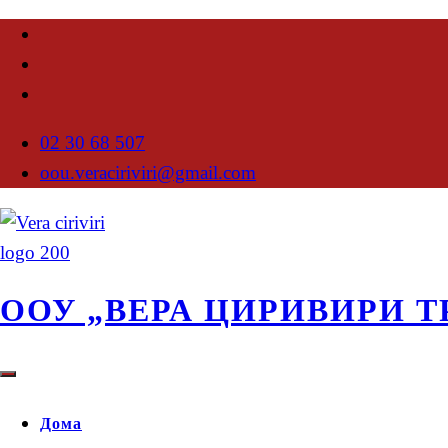
02 30 68 507
oou.veraciriviri@gmail.com
ООУ „ВЕРА ЦИРИВИРИ Т
Дома