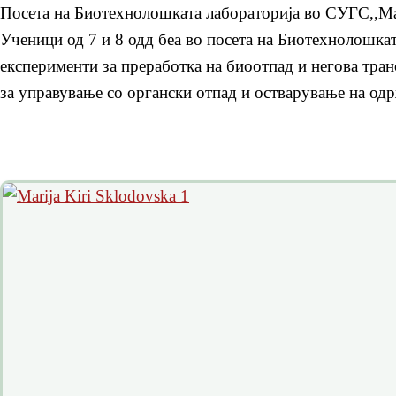
Посета на Биотехнолошката лабораторија во СУГС,,М
Ученици од 7 и 8 одд беа во посета на Биотехнолошка
експерименти за преработка на биоотпад и негова тра
за управување со органски отпад и остварување на одр