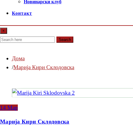
Новинарски клуб
Контакт
×
Search
Дома
Марија Кири Склодовска
14
Мар
Марија Кири Склодовска