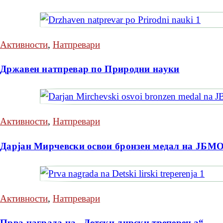
Активности
,
Натпревари
Државен натпревар по Природни науки
Активности
,
Натпревари
Дарјан Мирчевски освои бронзен медал на ЈБМ
Активности
,
Натпревари
Прва награда на „Детски лирски треперења“