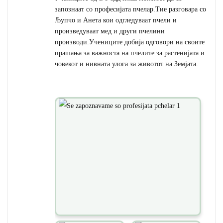
запознаат со професијата пчелар.Тие разговара со
Љупчо и Анета кои одгледуваат пчели и
произведуваат мед и други пчелини
производи.Учениците добија одговори на своите
прашања за важноста на пчелите за растенијата и
човекот и нивната улога за животот на Земјата.