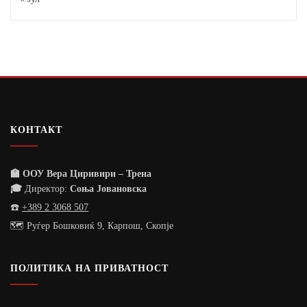
КОНТАКТ
🏫 ООУ Вера Циривири – Трена
🎓
Директор:
Соња Јовановска
☎️
+389 2 3068 507
🗺️ Руѓер Бошковиќ 9, Карпош, Скопје
ПОЛИТИКА НА ПРИВАТНОСТ