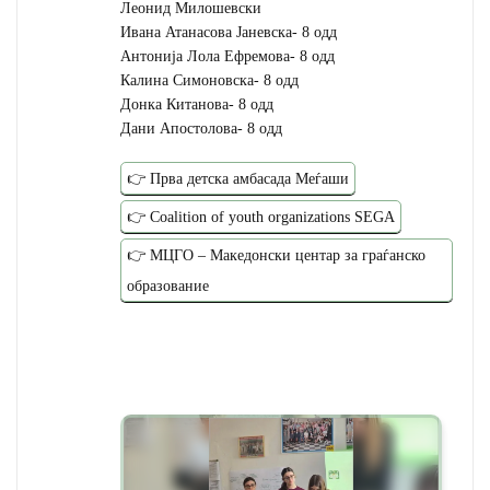
Леонид Милошевски
Ивана Атанасова Јаневска- 8 одд
Антонија Лола Ефремова- 8 одд
Калина Симоновска- 8 одд
Донка Китанова- 8 одд
Дани Апостолова- 8 одд
👉 Прва детска амбасада Меѓаши
👉 Coalition of youth organizations SEGA
👉 МЦГО – Македонски центар за граѓанско
образование