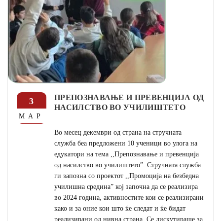
ПРЕПОЗНАВАЊЕ И ПРЕВЕНЦИЈА ОД
3
НАСИЛСТВО ВО УЧИЛИШТЕТО
МАР
Во месец декември од страна на стручната
служба беа предложени 10 ученици во улога на
едукатори на тема ,,Препознавање и превенција
од насилство во училиштето”. Стручната служба
ги запозна со проектот ,,Промоција на безбедна
училишна средина” кој започна да се реализира
во 2024 година, активностите кои се реализирани
како и за оние кои што ќе следат и ќе бидат
реализирани од нивна страна. Се дискутираше за