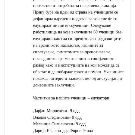
насилство и потребата за навремена реакција.
Преку бура на идеи од страна на учениците се
дефинираа одредени подрачја за кои тие ќе ги
едуцираат нивните соученици. Следуваше
работилница на која вклучените 60 ученици беа
едуцирани како да ги препознаат предизвиците
на врсничкото насилство, начините за
справување, симптомите за препознаваље,
последиците врз менталниот и социјалниот
развој како и институциите на кои можат да се
обратат и да побараат совет и помош. Учениците
покажаа интерес и задоволство од дискусијата и
донесените заклучоци.
Честитки за нашите ученици – едукатори
Дарјан Мирчевски- 9 одд
Владан Стефановиќ- 9 одд
Меланија Симјаноски- 9 одд
Дарија Ева вон дер Форст- 9 одд