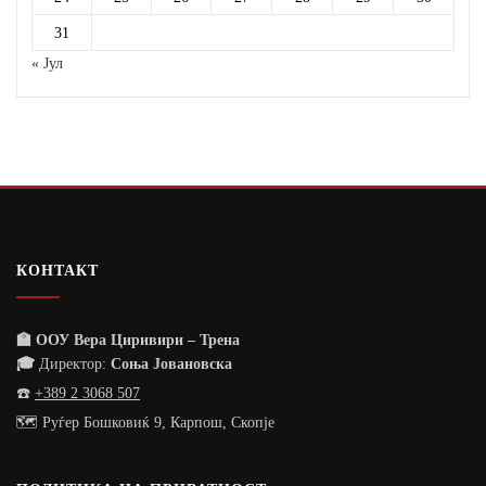
31
« Јул
КОНТАКТ
🏫 ООУ Вера Циривири – Трена
🎓
Директор:
Соња Јовановска
☎️
+389 2 3068 507
🗺️ Руѓер Бошковиќ 9, Карпош, Скопје