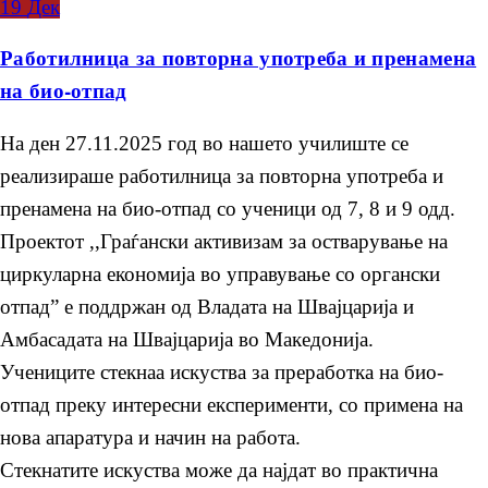
19
Дек
Работилница за повторна употреба и пренамена
на био-отпад
На ден 27.11.2025 год во нашето училиште се
реализираше работилница за повторна употреба и
пренамена на био-отпад со ученици од 7, 8 и 9 одд.
Проектот ,,Граѓански активизам за остварување на
циркуларна економија во управување со органски
отпад” е поддржан од Владата на Швајцарија и
Амбасадата на Швајцарија во Македонија.
Учениците стекнаа искуства за преработка на био-
отпад преку интересни експерименти, со примена на
нова апаратура и начин на работа.
Стекнатите искуства може да најдат во практична