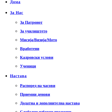
Дома
За Нас
За Патронот
За училиштето
Мисија/Визија/Мото
Вработени
Кадровски услови
Ученици
Настава
Распоред на часови
Приемни денови
Додатна и дополнителна настава
Слободни изборни предмети