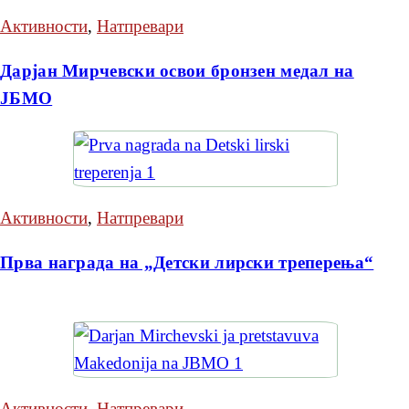
Активности
,
Натпревари
Дарјан Мирчевски освои бронзен медал на
ЈБМО
Активности
,
Натпревари
Прва награда на „Детски лирски треперења“
Активности
,
Натпревари