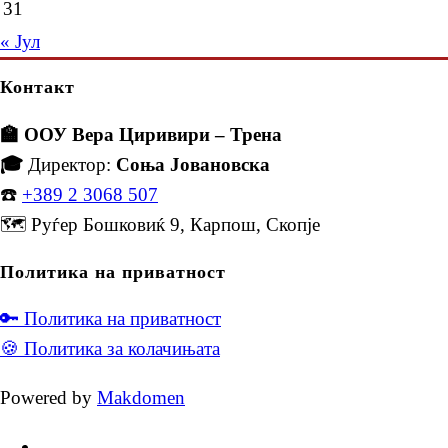
31
« Јул
Контакт
🏫 ООУ Вера Циривири – Трена
🎓
Директор:
Соња Јовановска
☎️
+389 2 3068 507
🗺️ Руѓер Бошковиќ 9, Карпош, Скопје
Политика на приватност
🔑 Политика на приватност
🍪 Политика за колачињата
Powered by
Makdomen