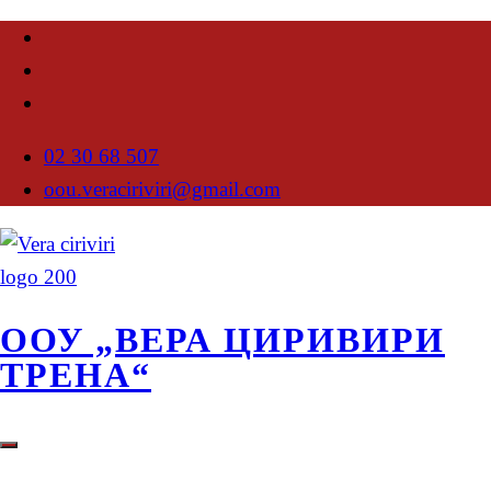
02 30 68 507
oou.veraciriviri@gmail.com
ООУ „ВЕРА ЦИРИВИРИ
ТРЕНА“