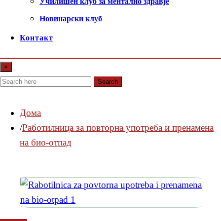
Училишен клуб за ментално здравје
Новинарски клуб
Контакт
×
Search
Дома
Работилница за повторна употреба и пренамена
на био-отпад