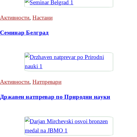
Активности
,
Настани
Семинар Белград
Активности
,
Натпревари
Државен натпревар по Природни науки