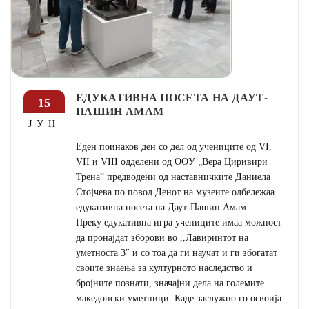
ЕДУКАТИВНА ПОСЕТА НА ДАУТ-
15
ПАШИН АМАМ
ЈУН
Еден поинаков ден со дел од учениците од VI,
VII и VIII одделени од ОOУ „Вера Циривири
Трена“ предводени од наставничките Даниела
Стојчева по повод Денот на музеите одбележаа
едукативна посета на Даут-Пашин Амам.
Преку едукативна игра учениците имаа можност
да пронајдат зборови во ,,Лавиринтот на
уметноста 3″ и со тоа да ги научат и ги збогатат
своите знаења за културното наследство и
бројните познати, значајни дела на големите
македонски уметници. Каде заслужно го освоија