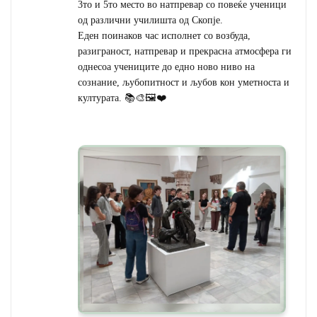
3то и 5то место во натпревар со повеќе ученици
од различни училишта од Скопје.
Еден поинаков час исполнет со возбуда,
разиграност, натпревар и прекрасна атмосфера ги
однесоа учениците до едно ново ниво на
сознание, љубопитност и љубов кон уметноста и
културата. 📚🎨🖼️❤️