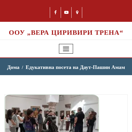
ООУ „ВЕРА ЦИРИВИРИ ТРЕНА“
Дома
Едукативна посета на Даут-Пашин Амам