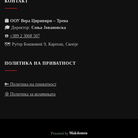
КОНТАКТ
🏫 ООУ Вера Циривири – Трена
🎓
Директор:
Соња Јовановска
☎️
+389 2 3068 507
🗺️ Руѓер Бошковиќ 9, Карпош, Скопје
ПОЛИТИКА НА ПРИВАТНОСТ
🔑 Политика на приватност
🍪 Политика за колачињата
Powered by
Makdomen