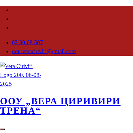
02 30 68 507
oou.veraciriviri@gmail.com
ООУ „ВЕРА ЦИРИВИРИ
ТРЕНА“