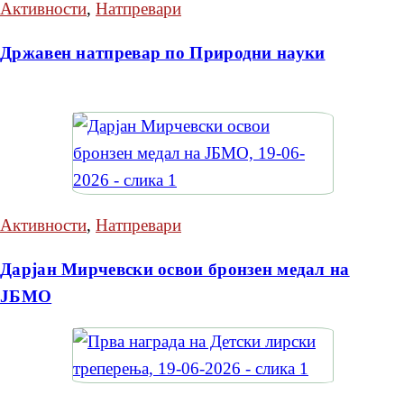
Активности
,
Натпревари
Државен натпревар по Природни науки
Активности
,
Натпревари
Дарјан Мирчевски освои бронзен медал на
ЈБМО