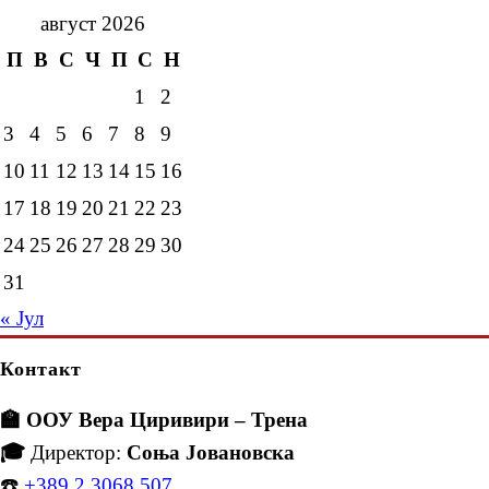
август 2026
П
В
С
Ч
П
С
Н
1
2
3
4
5
6
7
8
9
10
11
12
13
14
15
16
17
18
19
20
21
22
23
24
25
26
27
28
29
30
31
« Јул
Контакт
🏫 ООУ Вера Циривири – Трена
🎓
Директор:
Соња Јовановска
☎️
+389 2 3068 507