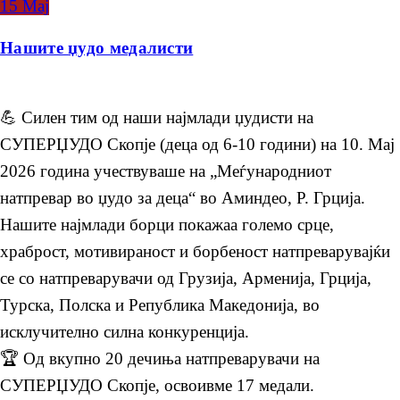
15
Мај
Нашите џудо медалисти
💪 Силен тим од наши најмлади џудисти на
СУПЕРЏУДО Скопје (деца од 6-10 години) на 10. Мај
2026 година учествуваше на „Меѓународниот
натпревар во џудо за деца“ во Аминдео, Р. Грција.
Нашите најмлади борци покажаа големо срце,
храброст, мотивираност и борбеност натпреварувајќи
се со натпреварувачи од Грузија, Арменија, Грција,
Турска, Полска и Република Македонија, во
исклучително силна конкуренција.
🏆 Од вкупно 20 дечиња натпреварувачи на
СУПЕРЏУДО Скопје, освоивме 17 медали.