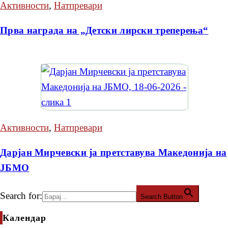
Активности
,
Натпревари
Прва награда на „Детски лирски треперења“
Активности
,
Натпревари
Дарјан Мирчевски ја претставува Македонија на
ЈБМО
Search for:
Search Button
Календар