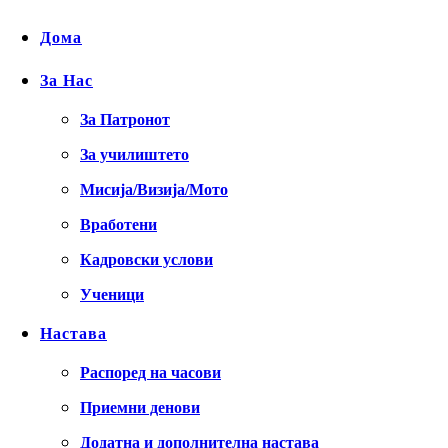
Дома
За Нас
За Патронот
За училиштето
Мисија/Визија/Мото
Вработени
Кадровски услови
Ученици
Настава
Распоред на часови
Приемни денови
Додатна и дополнителна настава