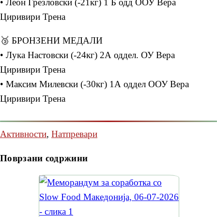
• Леон Грезловски (-21кг) 1 Б одд ООУ Вера
Циривири Трена
🥉 БРОНЗЕНИ МЕДАЛИ
• Лука Настовски (-24кг) 2А оддел. ОУ Вера
Циривири Трена
• Максим Милевски (-30кг) 1А оддел ООУ Вера
Циривири Трена
Активности
,
Натпревари
Поврзани содржини