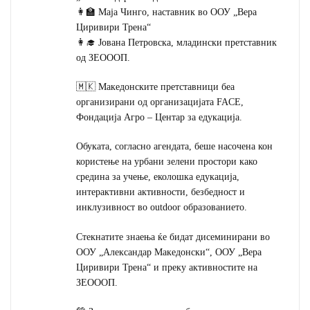
👩‍🏫 Маја Чинго, наставник во ООУ „Вера
Циривири Трена“
👩‍🎓 Јована Петровска, младински претставник
од ЗЕОООП.
🇲🇰 Македонските претставници беа
организирани од организацијата FACE,
Фондација Агро – Центар за едукација.
Обуката, согласно агендата, беше насочена кон
користење на урбани зелени простори како
средина за учење, еколошка едукација,
интерактивни активности, безбедност и
инклузивност во outdoor образованието.
Стекнатите знаења ќе бидат дисеминирани во
ООУ „Александар Македонски“, ООУ „Вера
Циривири Трена“ и преку активностите на
ЗЕОООП.