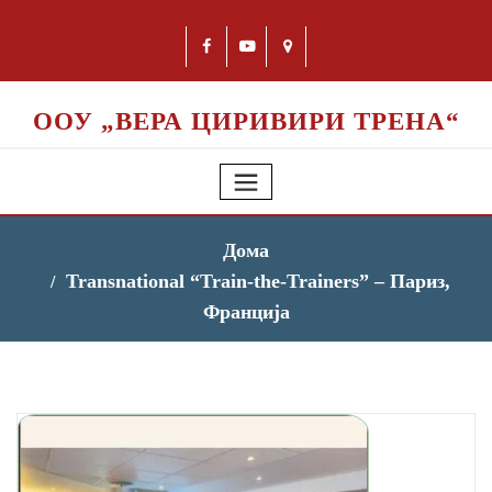
ООУ „ВЕРА ЦИРИВИРИ ТРЕНА“
Дома
Transnational “Train-the-Trainers” – Париз,
Франција