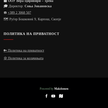
🏫 ООУ Вера Циривири – Трена
🎓
Директор:
Соња Јовановска
☎️
+389 2 3068 507
🗺️ Руѓер Бошковиќ 9, Карпош, Скопје
ПОЛИТИКА НА ПРИВАТНОСТ
🔑 Политика на приватност
🍪 Политика за колачињата
Powered by
Makdomen