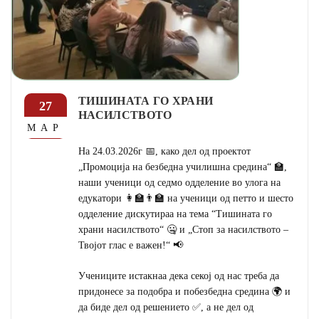
ТИШИНАТА ГО ХРАНИ
27
НАСИЛСТВОТО
МАР
На 24.03.2026г 📅, како дел од проектот
„Промоција на безбедна училишна средина“ 🏫,
наши ученици од седмо одделение во улога на
едукатори 👩‍🏫👨‍🏫 на ученици од петто и шесто
одделение дискутираа на тема “Тишината го
храни насилството“ 🤐 и „Стоп за насилството –
Твојот глас е важен!“ 📢
Учениците истакнаа дека секој од нас треба да
придонесе за подобра и побезбедна средина 🌍 и
да биде дел од решението ✅, а не дел од