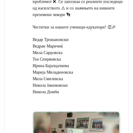
проблемот ❌. Се запознаа со реалните последици
од насилството ⚠️ и со значењето на нивните
преземени чекори 👣.
Честитки за нашите ученици-едукатори! 👏🎉
Ведар Трошановски
Ведран Маричиќ
Мила Сарџовска
Теа Спирковска
Ирина Бајалцалиева
Марија Миладиновска
Мила Смилевска
Никола Јакимовски
Никола Домби