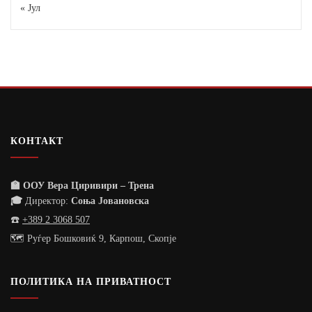
« Јул
КОНТАКТ
🏫 ООУ Вера Циривири – Трена
🎓
Директор:
Соња Јовановска
☎️
+389 2 3068 507
🗺️ Руѓер Бошковиќ 9, Карпош, Скопје
ПОЛИТИКА НА ПРИВАТНОСТ