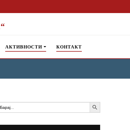
“
АКТИВНОСТИ
КОНТАКТ
Search Button
earch
or: