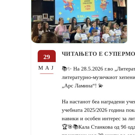
ЧИТАЊЕТО Е СУПЕРМ
29
МАЈ
📚✨ На 28.5.2026 г.во „Литера
литературно-музичкиот хепени
„Арс Ламина“! 💫
На настанот беа наградени уче
учебната 2025/2026 година по
навики и особен интерес за ли
🏆🎯📚Кала Станкова од 9б одд