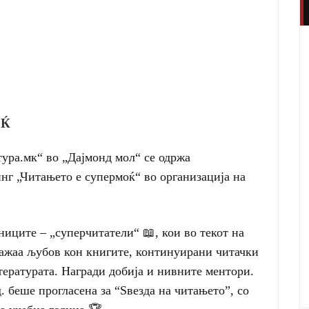
ОЌ
тура.мк“ во „Дајмонд мол“ се одржа
нг „Читањето е супермоќ“ во организација на
ниците – „суперчитатели“ 📖, кои во текот на
кажаа љубов кон книгите, континуирани читачки
тературата. Награди добија и нивните ментори.
. беше прогласена за “Ѕвезда на читањето”, со