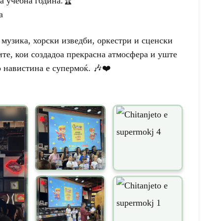
а учебна година.🏆
а
музика, хорски изведби, оркестри и сценски
те, кои создадоа прекрасна атмосфера и уште
 навистина е супермоќ. 🎶❤️