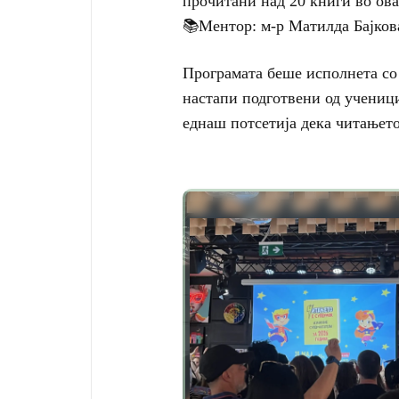
прочитани над 20 книги во ова
📚Ментор: м-р Матилда Бајков
Програмата беше исполнета со 
настапи подготвени од ученици
еднаш потсетија дека читањето