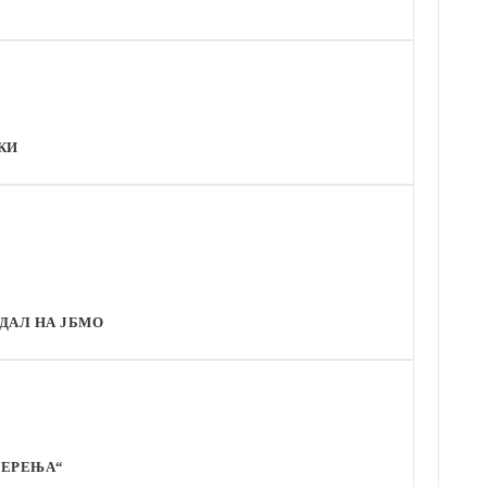
КИ
ДАЛ НА ЈБМО
ПЕРЕЊА“