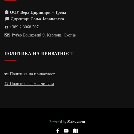
🏫 ООУ Вера Циривири – Трена
🎓
Директор:
Соња Јовановска
☎️
+389 2 3068 507
🗺️ Руѓер Бошковиќ 9, Карпош, Скопје
ПОЛИТИКА НА ПРИВАТНОСТ
🔑 Политика на приватност
🍪 Политика за колачињата
Powered by
Makdomen