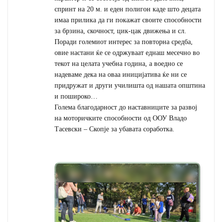
спринт на 20 м. и еден полигон каде што децата
имаа прилика да ги покажат своите способности
за брзина, скочност, цик-цак движења и сл.
Поради големиот интерес за повторна средба,
овие настани ќе се одржуваат еднаш месечно во
текот на целата учебна година, а воедно се
надеваме дека на оваа иницијатива ќе ни се
придружат и други училишта од нашата општина
и пошироко…
Голема благодарност до наставниците за развој
на моторичките способности од ООУ Владо
Тасевски – Скопје за убавата соработка.