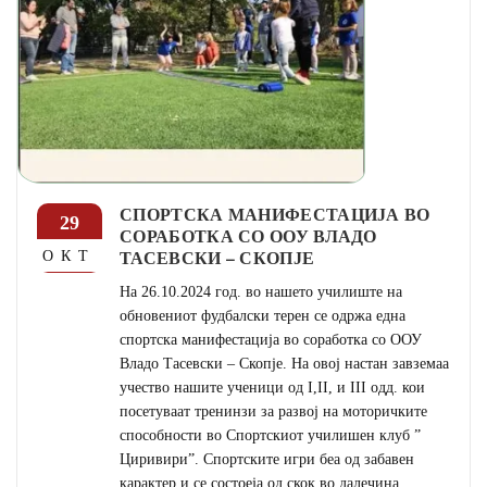
СПОРТСКА МАНИФЕСТАЦИЈА ВО
29
СОРАБОТКА СО ООУ ВЛАДО
ТАСЕВСКИ – СКОПЈЕ
ОКТ
На 26.10.2024 год. во нашето училиште на
обновениот фудбалски терен се одржа една
спортска манифестација во соработка со ООУ
Владо Тасевски – Скопје. На овој настан завземаа
учество нашите ученици од I,II, и III одд. кои
посетуваат тренинзи за развој на моторичките
способности во Спортскиот училишен клуб ”
Циривири”. Спортските игри беа од забавен
карактер и се состоеја од скок во далечина,