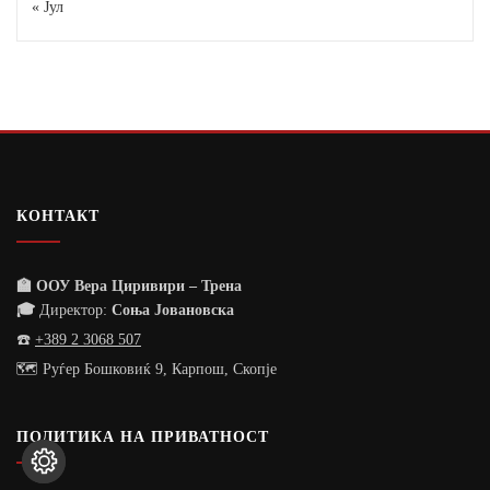
« Јул
КОНТАКТ
🏫 ООУ Вера Циривири – Трена
🎓
Директор:
Соња Јовановска
☎️
+389 2 3068 507
🗺️ Руѓер Бошковиќ 9, Карпош, Скопје
ПОЛИТИКА НА ПРИВАТНОСТ